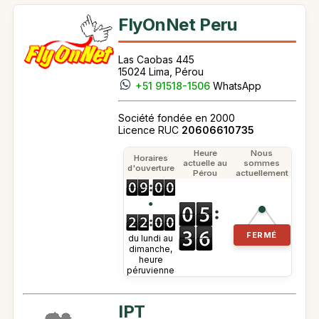
FlyOnNet Peru
Las Caobas 445
15024 Lima, Pérou
+51 91518-1506
WhatsApp
Société fondée en 2000
Licence RUC
20606610735
Heure
Nous
Horaires
actuelle au
sommes
d'ouverture
Pérou
actuellement
●
FERMÉ
du lundi au
dimanche,
heure
péruvienne
IPT