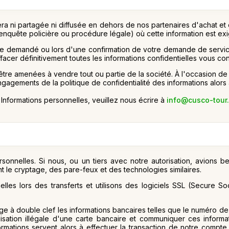
ra ni partagée ni diffusée en dehors de nos partenaires d'achat et
nquête policière ou procédure légale) où cette information est exig
ice demandé ou lors d'une confirmation de votre demande de servic
facer définitivement toutes les informations confidentielles vous co
 amenées à vendre tout ou partie de la société. À l'occasion de tell
ngagements de la politique de confidentialité des informations alor
 Informations personnelles, veuillez nous écrire à
info@cusco-tour
onnelles. Si nous, ou un tiers avec notre autorisation, avions be
t le cryptage, des pare-feux et des technologies similaires.
es lors des transferts et utilisons des logiciels SSL (Secure So
age à double clef les informations bancaires telles que le numéro 
tilisation illégale d'une carte bancaire et communiquer ces inform
ations servent alors à effectuer la transaction de notre compte