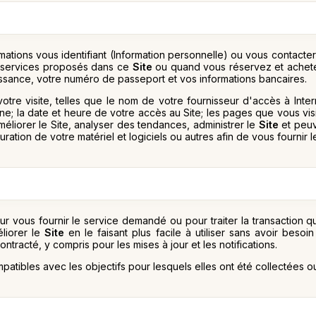
ons vous identifiant (Information personnelle) ou vous contacteron
s services proposés dans ce
Site
ou quand vous réservez et achet
issance, votre numéro de passeport et vos informations bancaires.
otre visite, telles que le nom de votre fournisseur d'accès à Inter
ne; la date et heure de votre accès au Site; les pages que vous visit
méliorer le Site, analyser des tendances, administrer le
Site
et peuv
uration de votre matériel et logiciels ou autres afin de vous fournir
our vous fournir le service demandé ou pour traiter la transactio
éliorer le
Site
en le faisant plus facile à utiliser sans avoir besoi
ntracté, y compris pour les mises à jour et les notifications.
patibles avec les objectifs pour lesquels elles ont été collectées 