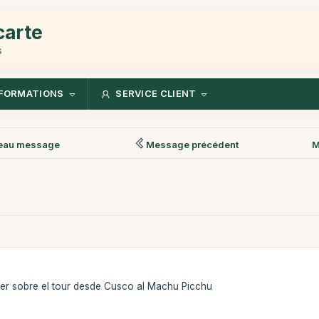
carte
s
FORMATIONS
SERVICE CLIENT
eau message
Message précédent
M
ber sobre el tour desde Cusco al Machu Picchu