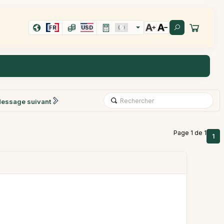
FR
USD
essage suivant
Page 1 de 1
1