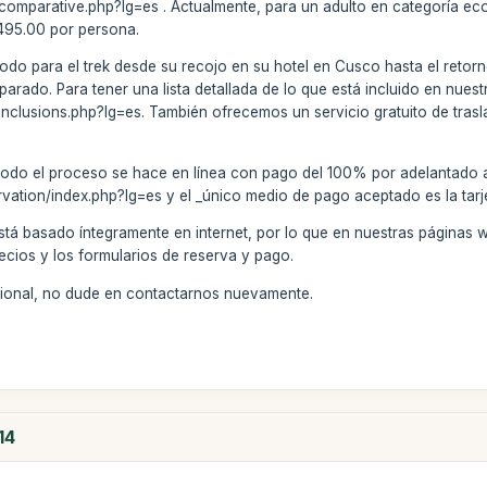
k/comparative.php?lg=es . Actualmente, para un adulto en categoría e
 495.00 por persona.
todo para el trek desde su recojo en su hotel en Cusco hasta el retorn
ado. Para tener una lista detallada de lo que está incluido en nuestro
/inclusions.php?lg=es. También ofrecemos un servicio gratuito de trasl
todo el proceso se hace en línea con pago del 100% por adelantado a
rvation/index.php?lg=es y el _único medio de pago aceptado es la tarj
stá basado íntegramente en internet, por lo que en nuestras páginas 
ecios y los formularios de reserva y pago.
icional, no dude en contactarnos nuevamente.
14