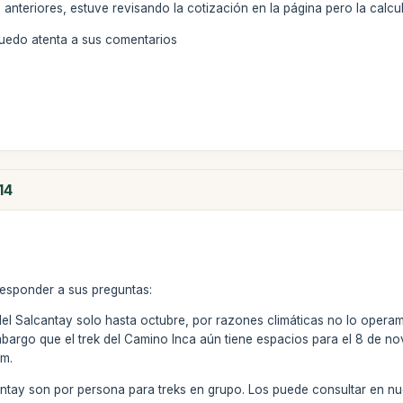
s anteriores, estuve revisando la cotización en la página pero la cal
quedo atenta a sus comentarios
14
responder a sus preguntas:
del Salcantay solo hasta octubre, por razones climáticas no lo oper
mbargo que el trek del Camino Inca aún tiene espacios para el 8 de no
om.
cantay son por persona para treks en grupo. Los puede consultar en n