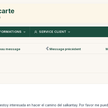
carte
s
FORMATIONS
SERVICE CLIENT
eau message
Message précédent
M
estoy interesada en hacer el camino del salkantay. Por favor me pued