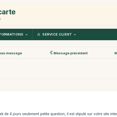
carte
s
FORMATIONS
SERVICE CLIENT
eau message
Message précédent
M
k de 4 jours seulement petite question, il est stipulé sur votre site int