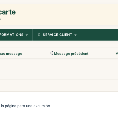
carte
s
FORMATIONS
SERVICE CLIENT
eau message
Message précédent
M
e la página para una excursión.