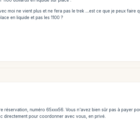
r 1100 dollards en liquide sur place .
ec moi ne vient plus et ne fera pas le trek ....est ce que je peux fair
lace en liquide et pas les 1100 ?
e réservation, numéro 65xxx56. Vous n'avez bien sûr pas à payer pour
c directement pour coordonner avec vous, en privé.