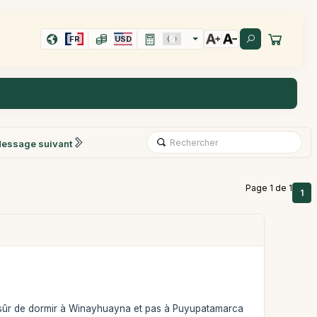
FR
USD
essage suivant
Page 1 de 1
1
re sûr de dormir à Winayhuayna et pas à Puyupatamarca