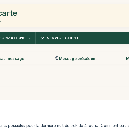
carte
s
FORMATIONS
SERVICE CLIENT
eau message
Message précédent
M
nts possibles pour la dernière nuit du trek de 4 jours... Comment êt