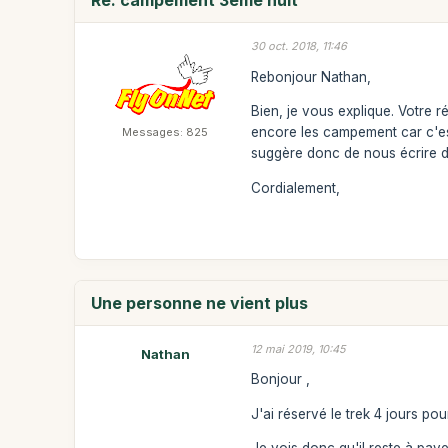
Re: campement 3ème nuit
30 oct. 2018, 11:46
Rebonjour Nathan,
Bien, je vous explique. Votre r
encore les campement car c'est 
Messages: 825
suggère donc de nous écrire 
Cordialement,
Une personne ne vient plus
12 mai 2019, 10:45
Nathan
Bonjour ,
J'ai réservé le trek 4 jours po