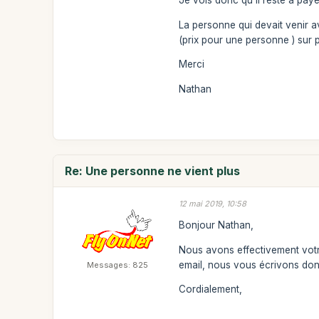
Je vois donc qu'il reste à paye
La personne qui devait venir av
(prix pour une personne ) sur p
Merci
Nathan
Re: Une personne ne vient plus
12 mai 2019, 10:58
Bonjour Nathan,
Nous avons effectivement votr
email, nous vous écrivons don
Messages: 825
Cordialement,