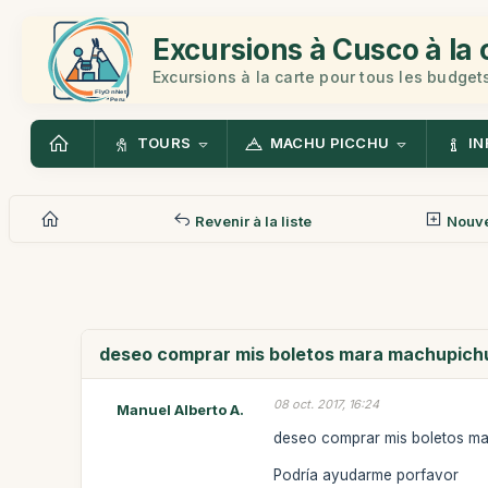
Excursions à Cusco à la 
Excursions à la carte pour tous les budget
TOURS
MACHU PICCHU
IN
Revenir à la liste
Nouv
deseo comprar mis boletos mara machupichu
08 oct. 2017, 16:24
Manuel Alberto A.
deseo comprar mis boletos ma
Podría ayudarme porfavor