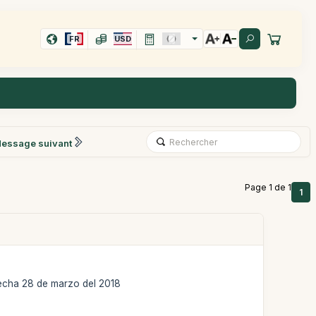
FR
USD
essage suivant
Page 1 de 1
1
echa 28 de marzo del 2018