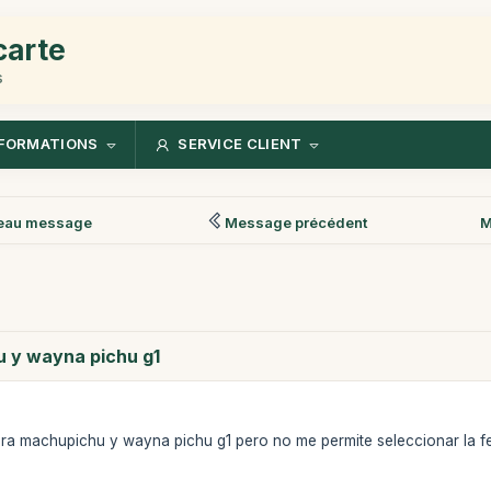
carte
s
FORMATIONS
SERVICE CLIENT
eau message
Message précédent
M
 y wayna pichu g1
ra machupichu y wayna pichu g1 pero no me permite seleccionar la f