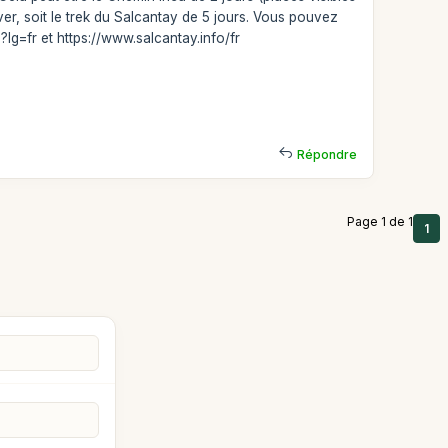
r, soit le trek du Salcantay de 5 jours. Vous pouvez
lg=fr et https://www.salcantay.info/fr
Répondre
Page 1 de 1
1