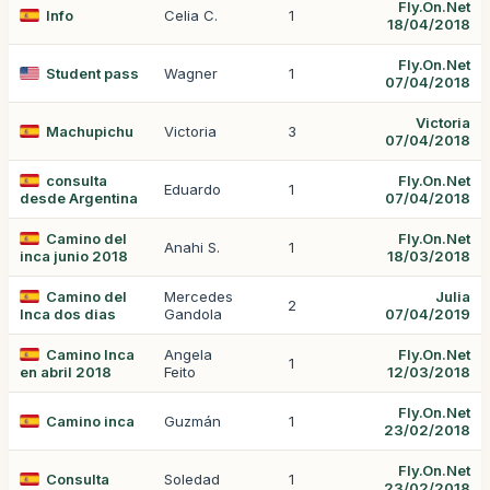
Fly.On.Net
Info
Celia C.
1
18/04/2018
Fly.On.Net
Student pass
Wagner
1
07/04/2018
Victoria
Machupichu
Victoria
3
07/04/2018
consulta
Fly.On.Net
Eduardo
1
desde Argentina
07/04/2018
Camino del
Fly.On.Net
Anahi S.
1
inca junio 2018
18/03/2018
Camino del
Mercedes
Julia
2
Inca dos dias
Gandola
07/04/2019
Camino Inca
Angela
Fly.On.Net
1
en abril 2018
Feito
12/03/2018
Fly.On.Net
Camino inca
Guzmán
1
23/02/2018
Fly.On.Net
Consulta
Soledad
1
23/02/2018