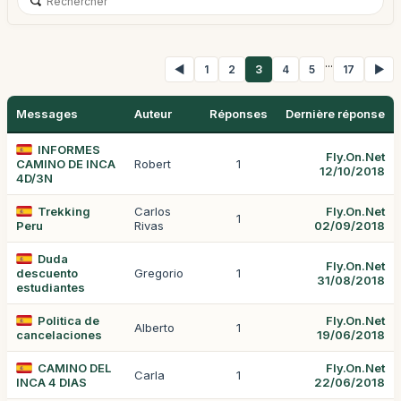
...
◀
1
2
3
4
5
17
▶
Messages
Auteur
Réponses
Dernière réponse
INFORMES
Fly.On.Net
CAMINO DE INCA
Robert
1
12/10/2018
4D/3N
Trekking
Carlos
Fly.On.Net
1
Peru
Rivas
02/09/2018
Duda
Fly.On.Net
descuento
Gregorio
1
31/08/2018
estudiantes
Politica de
Fly.On.Net
Alberto
1
cancelaciones
19/06/2018
CAMINO DEL
Fly.On.Net
Carla
1
INCA 4 DIAS
22/06/2018