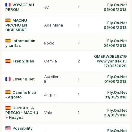
VOYAGE AU
Fly.On.Net
JC
1
PEROU
05/06/2018
MACHU
Fly.On.Net
PICCHU EN
Ana Maria
1
05/06/2018
DICIEMBRE
Información
Fly.On.Net
Rocío
1
y tarifas
04/06/2018
QMEKWDBL8Z1G
Trek 2 dias
Camila
2
www.yandex.ru
17/02/2020
Aurélien
Fly.On.Net
Erreur Billet
1
B.
01/06/2018
Camino Inca
Fly.On.Net
Jorge
1
- Agosto
31/05/2018
CONSULTA
Fly.On.Net
PRECIO - MACHU
Vale
1
29/05/2018
+ Huayna
Possibility
Fly.On.Net