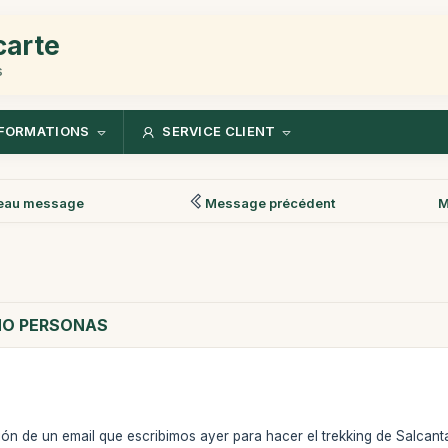
carte
s
FORMATIONS
SERVICE CLIENT
eau message
Message précédent
M
HO PERSONAS
n de un email que escribimos ayer para hacer el trekking de Salcanta