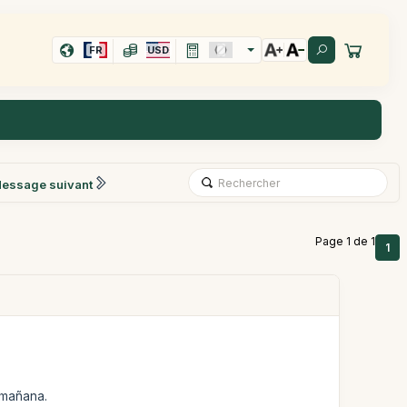
FR
USD
essage suivant
Page 1 de 1
1
 mañana.