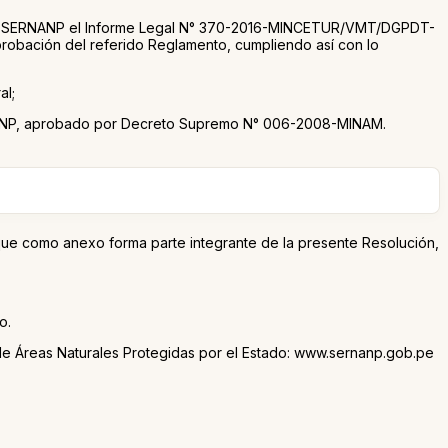
e al SERNANP el Informe Legal N° 370-2016-MINCETUR/VMT/DGPDT-
 aprobación del referido Reglamento, cumpliendo así con lo
al;
SERNANP, aprobado por Decreto Supremo N° 006-2008-MINAM.
 que como anexo forma parte integrante de la presente Resolución,
o.
nal de Áreas Naturales Protegidas por el Estado: www.sernanp.gob.pe