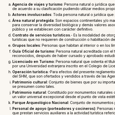
Agencia de viajes y turismo
: Persona natural o jurídica qu
de acuerdo a su clasificación pudiendo utilizar medios prop
Actores involucrados
: Toda persona natural o jurídica que
Área natural protegida
: Son espacios continentales y/o ma
para conservar la diversidad biológica y demás valores asocia
público y se establecen con carácter definitivo.
Contrato de servicios turísticos
.- Es la modalidad de oto
turísticas que no requieren de construcción o habilitación de 
Grupos locales
: Personas que habitan al interior o en lo
Guía Oficial de turismo
: Persona natural acreditada con el 
reconocidos, después de haber cursado y aprobado estudio
Licenciado en Turismo
: Persona natural que ostenta el tít
por una Universidad extranjera inscrito en el Colegio de Li
Operación turística
.-Para efectos del presente reglamento 
del SHM, que son ofertados y vendidos a través de las Agen
Patrimonio cultural
: Conjunto de bienes que por su importan
se presumen como tales.
Patrimonio natural
: Constituido por monumentos naturales c
un valor universal excepcional desde el punto de vista estét
Parque Arqueológico Nacional
: Conjunto de monumentos pr
Personal de apoyo (porteadores y cocineros)
: Personas 
que prestan servicios auxiliares a la actividad turística re