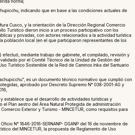
erida norma;
chupicchu, indicando que en base a las condiciones actuales de
tura Cusco, y la orientación de la Dirección Regional Comercio
lo Turístico dieron inicio a un proceso participativo con los
icas y privadas, con actores relacionados a la actividad turística
la población local (en el que participaron representantes de los
efectuó, mediante trabajo de gabinete, el compilado, revisión y
e validado por el Comité Técnico de la Unidad de Gestión del
so Turístico Sostenible de la Red de Caminos Inka del Santuario
e Machupicchu”, es un documento técnico normativo que cumplió con
| Protegidas, aprobado por Descreto Supremo N° 038-2001-AG y
016,
y establece que el desarrollo de actividades turísticas y
o el Plan aestro del Área Natural Protegida de administración
 de Comercio Exterior y Turismo - MINCETUR, como requisitos para
iante Oficio N° 1846-2016-SERNANP- DGANP del 16 de noviembre de
Turístico del MINCETUR, la propuesta de Reglamento de Uso