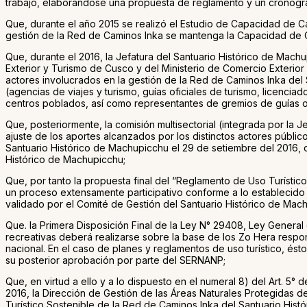
trabajo, elaborándose una propuesta de reglamento y un cronogram
Que, durante el año 2015 se realizó el Estudio de Capacidad de C
gestión de la Red de Caminos Inka se mantenga la Capacidad de C
Que, durante el 2016, la Jefatura del Santuario Histórico de Mac
Exterior y Turismo de Cusco y del Ministerio de Comercio Exterior y
actores involucrados en la gestión de la Red de Caminos Inka del 
(agencias de viajes y turismo, guías oficiales de turismo, licenci
centros poblados, así como representantes de gremios de guías ofi
Que, posteriormente, la comisión multisectorial (integrada por 
ajuste de los aportes alcanzados por los distinctos actores públi
Santuario Histórico de Machupicchu el 29 de setiembre del 2016, 
Histórico de Machupicchu;
Que, por tanto la propuesta final del “Reglamento de Uso Turísti
un proceso extensamente participativo conforme a lo establecido
validado por el Comité de Gestión del Santuario Histórico de Mach
Que. la Primera Disposición Final de la Ley N° 29408, Ley General d
recreativas deberá realizarse sobre la base de los Zo Hera respon
nacional. En el caso de planes y reglamentos de uso turístico, és
su posterior aprobación por parte del SERNANP;
Que, en virtud a ello y a lo dispuesto en el numeral 8) del Art. 
2016, la Dirección de Gestión de las Áreas Naturales Protegidas 
Turístico Sostenible de la Red de Caminos Inka del Santuario Hist