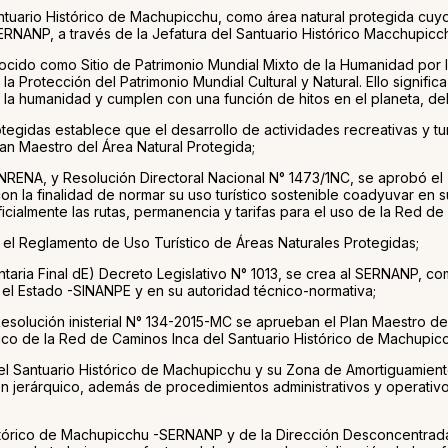
ario Histórico de Machupicchu, como área natural protegida cuyo p
ERNANP, a través de la Jefatura del Santuario Histórico Macchupicc
cido como Sitio de Patrimonio Mundial Mixto de la Humanidad por l
la Protección del Patrimonio Mundial Cultural y Natural. Ello sign
a la humanidad y cumplen con una función de hitos en el planeta, de
otegidas establece que el desarrollo de actividades recreativas y t
lan Maestro del Área Natural Protegida;
NRENA, y Resolución Directoral Nacional N° 1473/1NC, se aprobó el
on la finalidad de normar su uso turístico sostenible coadyuvar en
ficialmente las rutas, permanencia y tarifas para el uso de la Red 
 Reglamento de Uso Turístico de Áreas Naturales Protegidas;
taria Final dE) Decreto Legislativo N° 1013, se crea al SERNANP, 
 el Estado -SINANPE y en su autoridad técnico-normativa;
olución inisterial N° 134-2015-MC se aprueban el Plan Maestro de
stico de la Red de Caminos Inca del Santuario Histórico de Machupi
l Santuario Histórico de Machupicchu y su Zona de Amortiguamiento
jerárquico, además de procedimientos administrativos y operativos 
Histórico de Machupicchu -SERNANP y de la Dirección Desconcentrada 