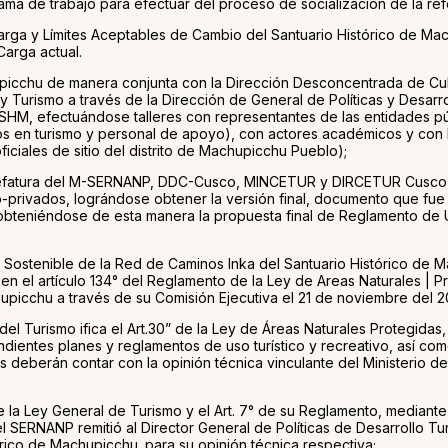
a de trabajo para efectuar del proceso de socialización de la ref
arga y Límites Aceptables de Cambio del Santuario Histórico de Ma
arga actual.
hupicchu de manera conjunta con la Dirección Desconcentrada de Cul
 Turismo a través de la Dirección de General de Políticas y Desarrol
SHM, efectuándose talleres con representantes de las entidades públ
ados en turismo y personal de apoyo), con actores académicos y con 
ciales de sitio del distrito de Machupicchu Pueblo);
la Jefatura del M-SERNANP, DDC-Cusco, MINCETUR y DIRCETUR Cusco) 
co-privados, lográndose obtener la versión final, documento que fu
obteniéndose de esta manera la propuesta final de Reglamento de U
co Sostenible de la Red de Caminos Inka del Santuario Histórico d
 en el artículo 134° del Reglamento de la Ley de Areas Naturales 
upicchu a través de su Comisión Ejecutiva el 21 de noviembre del 2
el Turismo ifica el Art.30” de la Ley de Áreas Naturales Protegidas, 
dientes planes y reglamentos de uso turístico y recreativo, así com
tos deberán contar con la opinión técnica vinculante del Ministerio
5° de la Ley General de Turismo y el Art. 7° de su Reglamento, med
del SERNANP remitió al Director General de Políticas de Desarrollo 
órico de Machupicchu. para su opinión técnica respectiva;