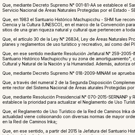
Que, mediante Decreto Supremo N° 001-81-AA se establece el Santu
Servicio Nacional de Áreas Naturales Protegidas por el Estado - S
Que, en 1983 el Santuario Histórico Machupicchu - SHM fue recono
Ciencia y la Cultura (UNESCO), en el marco de la Convención para 
sitios de una gran riqueza natural y cultural que pertenecen a tod
Que, el artículo 30 de la Ley N° 26834, Ley de Áreas Naturales Pr
planes y reglamentos de uso turístico y recreativo, así como del P
Que, en ese sentido mediante Resolución Jefatural N° 259-2005-I
Santuario Histórico Machupicchu y su zona de amortiguamiento", c
Cultural y Natural de la Nación y la Humanidad. Además, autoriza o
Que, mediante Decreto Supremo N° 018-2009-MINAM se aprueba el
Que, a través del numeral 2 de la Segunda Disposición Complemen
ente rector del Sistema Nacional de Áreas aturales Protegidas por
Que, mediante Resolución Presidencial N° 070-2015-SERNANP y Res
establece la prioridad para actualizar el Neglamento de Uso Turí
Que, el Reglamento de Uso Turístico de la Red de Caminos Inka de
actualidad viene colisionando con diversas normas de mayor orden 
en la Red de Caminos Inka;;
Que, en ese sentido, a partir del 2015 la Jefatura del Santuario 