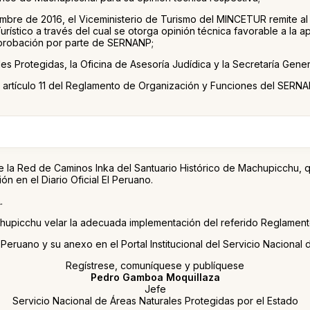
embre de 2016, el Viceministerio de Turismo del MINCETUR remit
urístico a través del cual se otorga opinión técnica favorable a la
aprobación por parte de SERNANP;
es Protegidas, la Oficina de Asesoría Judídica y la Secretaría Gener
 del artículo 11 del Reglamento de Organización y Funciones del 
de la Red de Caminos Inka del Santuario Histórico de Machupicchu,
ión en el Diario Oficial El Peruano.
.
achupicchu velar la adecuada implementación del referido Reglament
 El Peruano y su anexo en el Portal Institucional del Servicio Nacio
Regístrese, comuníquese y publíquese
Pedro Gamboa Moquillaza
Jefe
Servicio Nacional de Áreas Naturales Protegidas por el Estado