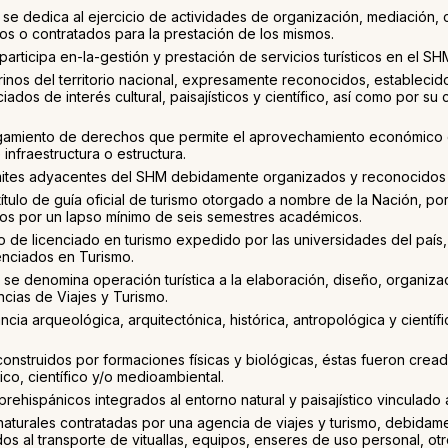
e se dedica al ejercicio de actividades de organización, mediación, 
ios o contratados para la prestación de los mismos.
 participa en-la-gestión y prestación de servicios turísticos en el 
rinos del territorio nacional, expresamente reconocidos, establecid
dos de interés cultural, paisajísticos y científico, así como por su 
rgamiento de derechos que permite el aprovechamiento económico de
infraestructura o estructura.
s límites adyacentes del SHM debidamente organizados y reconocidos
título de guía oficial de turismo otorgado a nombre de la Nación, po
s por un lapso mínimo de seis semestres académicos.
ulo de licenciado en turismo expedido por las universidades del país,
cenciados en Turismo.
se denomina operación turística a la elaboración, diseño, organizac
cias de Viajes y Turismo.
cia arqueológica, arquitectónica, histórica, antropológica y cientí
onstruidos por formaciones físicas y biológicas, éstas fueron cread
ico, científico y/o medioambiental.
ehispánicos integrados al entorno natural y paisajístico vinculado a
naturales contratadas por una agencia de viajes y turismo, debida
feridos al transporte de vituallas, equipos, enseres de uso personal,