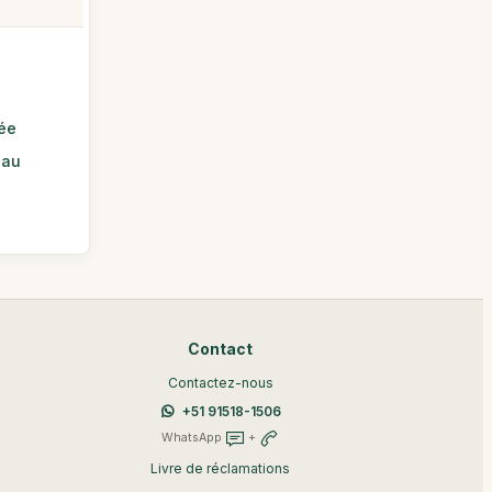
rée
 au
Contact
Contactez-nous
+51 91518-1506
WhatsApp
+
Livre de réclamations