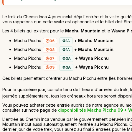
Le trek du Chemin Inca 4 jours inclut déjà l'entrée et la visite gui
vous rappelons que cette visite est optionnelle et le billet doit êtr
Les 4 billets qui existent pour le
Machu Mountain
et le
Wayna Pi
Machu Picchu
+
Machu Mountain
.
06
1A
Machu Picchu
+
Machu Mountain
.
08
1A
Machu Picchu
+
Wayna Picchu
.
07
3A
Machu Picchu
+
Wayna Picchu
.
09
3A
Ces billets permettent d'entrer au Machu Picchu entre [les horaire
Pour le quatrième jour, compte tenu de l'heure d'arrivée du trek, le
journée supplémentaire, tous les créneaux horaires seront disponi
Vous pouvez acheter cette entrée auprès de notre agence au momen
consulter sur notre page de
disponibilités Machu Picchu 09 + 
L'entrée au Chemin Inca vendue par le gouvernement péruvien inc
Mountain inclut aussi automatiquement l'entrée au Machu Picchu. Ce
dernier jour de votre trek, vous aurez au final 2 entrées pour le 