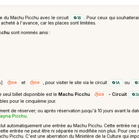
dée du Machu Picchu avec le circuit
. Pour ceux qui souhaiterai
1B
e acheté à l'avance, car les places sont limitées.
cchu
sont nommés ainsi :
s]
et
, pour visiter le site via le circuit
ou
06
09
1A
 seul billet disponible est le
Machu Picchu
- Circuit
09
3
bles pour le cinquième jour.
t de réserver; ou après réservation jusqu'à 10 jours avant la dat
Wayna Picchu
.
lut automatiquement une entrée au Machu Picchu. Cette entrée ne p
tte entrée ne peut être ni séparée ni modifiée non plus. Pour ces ra
Machu Picchu. C'est une aberration du Ministère de la Culture qui im