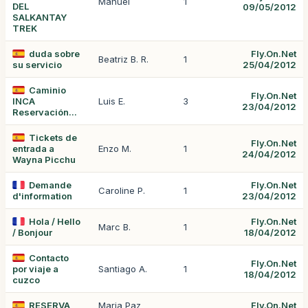
Manuel
1
DEL
09/05/2012
SALKANTAY
TREK
duda sobre
Fly.On.Net
Beatriz B. R.
1
su servicio
25/04/2012
Caminio
Fly.On.Net
INCA
Luis E.
3
23/04/2012
Reservación...
Tickets de
Fly.On.Net
entrada a
Enzo M.
1
24/04/2012
Wayna Picchu
Demande
Fly.On.Net
Caroline P.
1
d'information
23/04/2012
Hola / Hello
Fly.On.Net
Marc B.
1
/ Bonjour
18/04/2012
Contacto
Fly.On.Net
por viaje a
Santiago A.
1
18/04/2012
cuzco
RESERVA
Maria Paz
Fly.On.Net