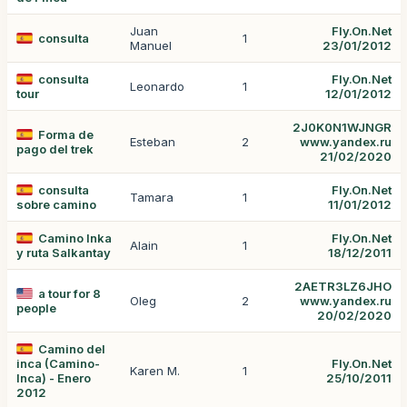
Juan
Fly.On.Net
consulta
1
Manuel
23/01/2012
consulta
Fly.On.Net
Leonardo
1
tour
12/01/2012
2J0K0N1WJNGR
Forma de
Esteban
2
www.yandex.ru
pago del trek
21/02/2020
consulta
Fly.On.Net
Tamara
1
sobre camino
11/01/2012
Camino Inka
Fly.On.Net
Alain
1
y ruta Salkantay
18/12/2011
2AETR3LZ6JHO
a tour for 8
Oleg
2
www.yandex.ru
people
20/02/2020
Camino del
inca (Camino-
Fly.On.Net
Karen M.
1
Inca) - Enero
25/10/2011
2012