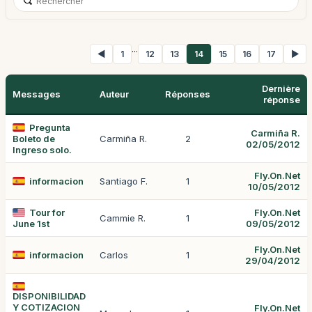
...
◀
1
12
13
14
15
16
17
▶
Dernière
Messages
Auteur
Réponses
réponse
Pregunta
Carmiña R.
Boleto de
Carmiña R.
2
02/05/2012
Ingreso solo.
Fly.On.Net
informacion
Santiago F.
1
10/05/2012
Tour for
Fly.On.Net
Cammie R.
1
June 1st
09/05/2012
Fly.On.Net
informacion
Carlos
1
29/04/2012
DISPONIBILIDAD
Y COTIZACION
Fly.On.Net