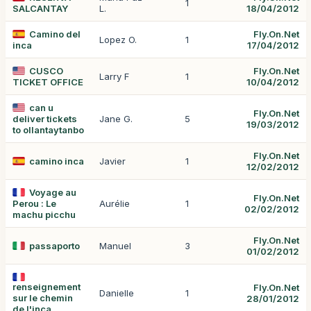
1
SALCANTAY
L.
18/04/2012
Camino del
Fly.On.Net
Lopez O.
1
inca
17/04/2012
CUSCO
Fly.On.Net
Larry F
1
TICKET OFFICE
10/04/2012
can u
Fly.On.Net
deliver tickets
Jane G.
5
19/03/2012
to ollantaytanbo
Fly.On.Net
camino inca
Javier
1
12/02/2012
Voyage au
Fly.On.Net
Perou : Le
Aurélie
1
02/02/2012
machu picchu
Fly.On.Net
passaporto
Manuel
3
01/02/2012
renseignement
Fly.On.Net
Danielle
1
sur le chemin
28/01/2012
de l'inca