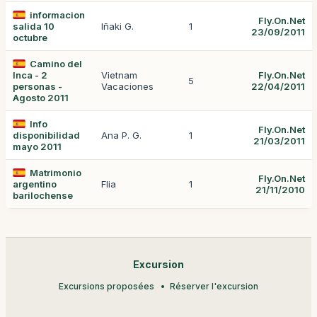
informacion
Fly.On.Net
salida 10
Iñaki G.
1
23/09/2011
octubre
Camino del
Inca - 2
Vietnam
Fly.On.Net
5
personas -
Vacaciones
22/04/2011
Agosto 2011
Info
Fly.On.Net
disponibilidad
Ana P. G.
1
21/03/2011
mayo 2011
Matrimonio
Fly.On.Net
argentino
Flia
1
21/11/2010
barilochense
Excursion
Excursions proposées
Réserver l'excursion