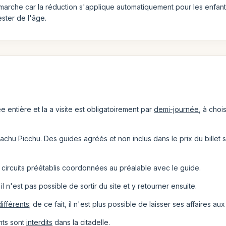
marche car la réduction s'applique automatiquement pour les enfants j
ster de l'âge.
e entière et la a visite est obligatoirement par
demi-journée
, à choi
achu Picchu. Des guides agréés et non inclus dans le prix du billet son
 circuits préétablis coordonnées au préalable avec le guide.
; il n'est pas possible de sortir du site et y retourner ensuite.
différents
; de ce fait, il n'est plus possible de laisser ses affaires au
nts sont
interdits
dans la citadelle.