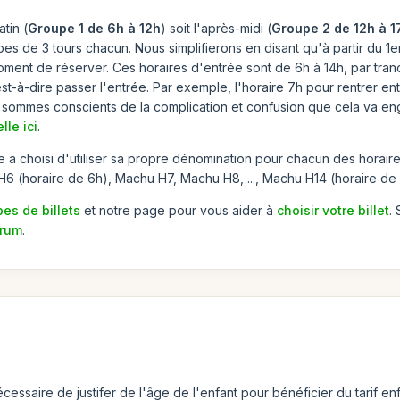
tin (
Groupe 1 de 6h à 12h
) soit l'après-midi (
Groupe 2 de 12h à 
pes de 3 tours chacun. Nous simplifierons en disant qu'à partir du 1e
oment de réserver. Ces horaires d'entrée sont de 6h à 14h, par tranch
st-à-dire passer l'entrée. Par exemple, l'horaire 7h pour rentrer entr
ous sommes conscients de la complication et confusion que cela va 
lle ici
.
e a choisi d'utiliser sa propre dénomination pour chacun des horaire
6 (horaire de 6h), Machu H7, Machu H8, ..., Machu H14 (horaire de 
pes de billets
et notre page pour vous aider à
choisir votre billet
.
orum
.
essaire de justifer de l'âge de l'enfant pour bénéficier du tarif enf