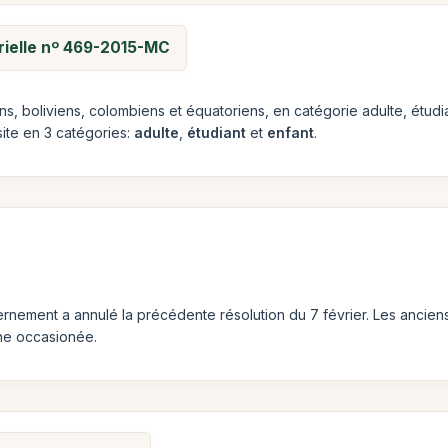
rielle nº 469-2015-MC
ens, boliviens, colombiens et équatoriens, en catégorie adulte, étudi
 site en 3 catégories:
adulte
,
étudiant
et
enfant
.
ment a annulé la précédente résolution du 7 février. Les anciens t
ne occasionée.