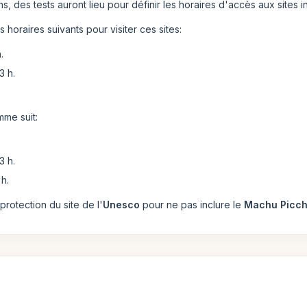
ns, des tests auront lieu pour définir les horaires d'accès aux sites i
s horaires suivants pour visiter ces sites:
.
3 h.
mme suit:
3 h.
 h.
rotection du site de l'
Unesco
pour ne pas inclure le
Machu Picc