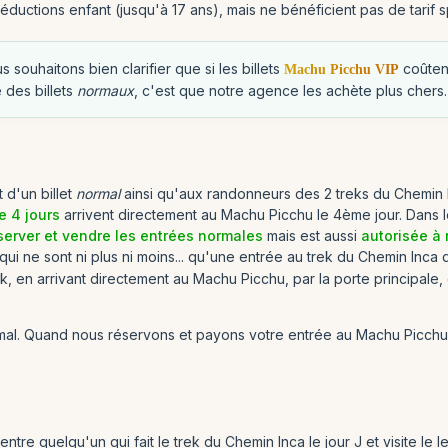
éductions enfant (jusqu'à 17 ans), mais ne bénéficient pas de tarif s
s souhaitons bien clarifier que si les billets
coûtent
Machu Picchu VIP
 des billets
normaux
, c'est que notre agence les achète plus chers.
d'un billet
normal
ainsi qu'aux randonneurs des 2 treks du Chemin I
e 4 jours
arrivent directement au Machu Picchu le 4ème jour. Dans les 
server et vendre les entrées normales
mais est aussi
autorisée à 
qui ne sont ni plus ni moins... qu'une entrée au trek du Chemin Inc
trek, en arrivant directement au Machu Picchu, par la porte principal
 normal. Quand nous réservons et payons votre entrée au Machu Pic
e entre quelqu'un qui fait le trek du Chemin Inca le jour J et visite l